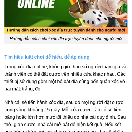
Hướng dẫn cách chơi xóc đĩa trực tuyến dành cho người mới
Tìm hiểu luật chơi dễ hiểu, dễ áp dụng
Trong xóc đĩa online, không giới hạn số người tham gia và
thành viên có thể đặt cược trên nhiều cửa khác nhau. Các
thiết bị sử dụng gồm một bộ bát đĩa cùng bốn quân xóc với
hai mặt: trắng, đỏ.
Nhà cái sẽ tiến hành xóc đĩa, sau đó mọi người đặt cược
trong vòng khoảng 15 giây. Mỗi cửa cược cần có số tiền
bằng hoặc lớn hơn mức tối thiểu do nhà cái quy định. Sau
thời gian cược, nhà cái mở bát để hiện kết quả. Nếu kết
quả trùng khớp với lựa chọn của người chơi, họ sẽ nhận