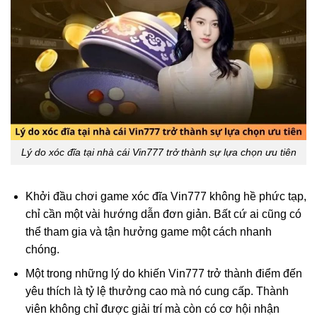
Lý do xóc đĩa tại nhà cái Vin777 trở thành sự lựa chọn ưu tiên
Khởi đầu chơi game xóc đĩa Vin777 không hề phức tạp,
chỉ cần một vài hướng dẫn đơn giản. Bất cứ ai cũng có
thể tham gia và tận hưởng game một cách nhanh
chóng.
Một trong những lý do khiến Vin777 trở thành điểm đến
yêu thích là tỷ lệ thưởng cao mà nó cung cấp. Thành
viên không chỉ được giải trí mà còn có cơ hội nhận