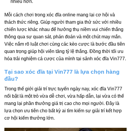
nhiều hơn.
Mỗi cách chơi trong xóc đĩa online mang lại cơ hội và
thách thức riêng. Giúp người tham gia thử sức với nhiều
chiến lược khác nhau để hưởng thụ niềm vui chiến thắng
thông qua sự quan sát, phán đoán và một chút may mắn.
Việc nắm rõ luật chơi cùng các kèo cược là bước đầu tiên
quan trọng giúp hội viên tăng tỷ lệ thắng. Đồng thời tối ưu
hóa trải nghiệm cá cược của mình tại sảnh xóc đĩa Vin777.
Tại sao xóc đĩa tại Vin777 là lựa chọn hàng
đầu?
Trong thế giới giải trí trực tuyến ngày nay, xóc đĩa Vin777
nổi bật là một trò vừa dễ chơi, vừa hấp dẫn, lại vừa có thể
mang lại phần thưởng giá trị cao cho mọi người. Đây là
lựa chọn ưu tiên cho bất kỳ ai tìm kiếm sự giải trí kết hợp
cơ hội kiếm thưởng lớn.