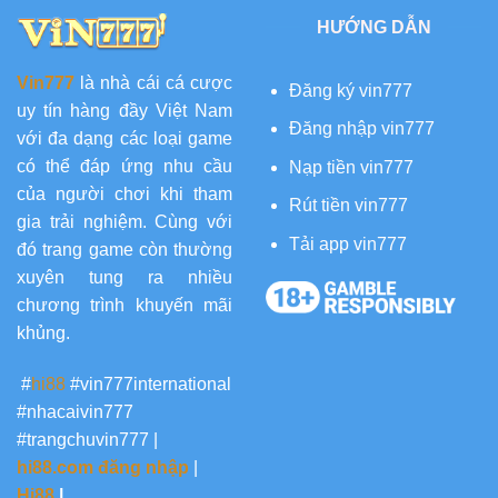
HƯỚNG DẪN
Vin777
là nhà cái cá cược
Đăng ký vin777
uy tín hàng đầy Việt Nam
Đăng nhập vin777
với đa dạng các loại game
có thể đáp ứng nhu cầu
Nạp tiền vin777
của người chơi khi tham
Rút tiền vin777
gia trải nghiệm. Cùng với
Tải app vin777
đó trang game còn thường
xuyên tung ra nhiều
chương trình khuyến mãi
khủng.
#
hi88
#vin777international
#nhacaivin777
#trangchuvin777 |
hi88.com đăng nhập
|
Hi88
|