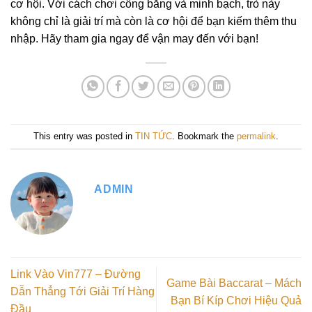
cơ hội. Với cách chơi công bằng và minh bạch, trò này
không chỉ là giải trí mà còn là cơ hội để bạn kiếm thêm thu
nhập. Hãy tham gia ngay để vận may đến với bạn!
This entry was posted in
TIN TỨC
. Bookmark the
permalink
.
ADMIN
Link Vào Vin777 – Đường
Game Bài Baccarat – Mách
Dẫn Thẳng Tới Giải Trí Hàng
Bạn Bí Kíp Chơi Hiệu Quả
Đầu