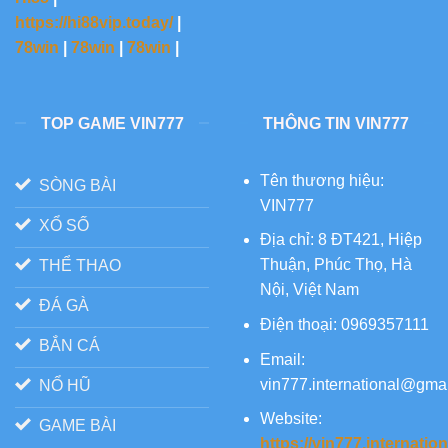
https://hi88vip.today/
|
78win
|
78win
|
78win
|
TOP GAME VIN777
THÔNG TIN VIN777
Tên thương hiệu:
SÒNG BÀI
VIN777
XỔ SỐ
Địa chỉ:
8 ĐT421, Hiệp
Thuận, Phúc Thọ, Hà
THỂ THAO
Nội, Việt Nam
ĐÁ GÀ
Điện thoại: 0969357111
BẮN CÁ
Email:
vin777.international@gma
NỔ HŨ
Website:
GAME BÀI
https://vin777.internation