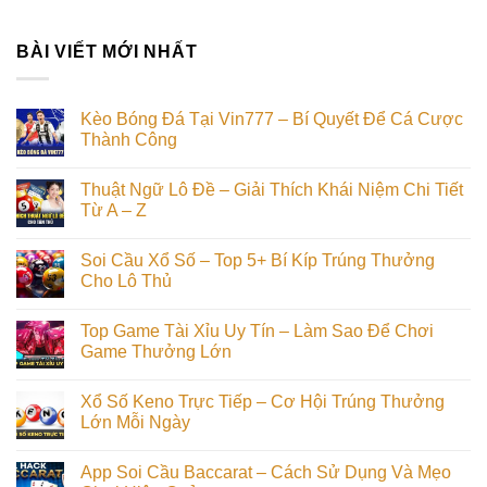
BÀI VIẾT MỚI NHẤT
Kèo Bóng Đá Tại Vin777 – Bí Quyết Để Cá Cược
Thành Công
Thuật Ngữ Lô Đề – Giải Thích Khái Niệm Chi Tiết
Từ A – Z
Soi Cầu Xổ Số – Top 5+ Bí Kíp Trúng Thưởng
Cho Lô Thủ
Top Game Tài Xỉu Uy Tín – Làm Sao Để Chơi
Game Thưởng Lớn
Xổ Số Keno Trực Tiếp – Cơ Hội Trúng Thưởng
Lớn Mỗi Ngày
App Soi Cầu Baccarat – Cách Sử Dụng Và Mẹo