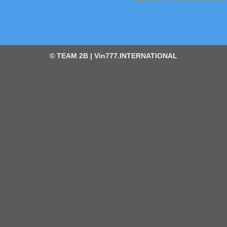
© TEAM 2B | Vin777.INTERNATIONAL