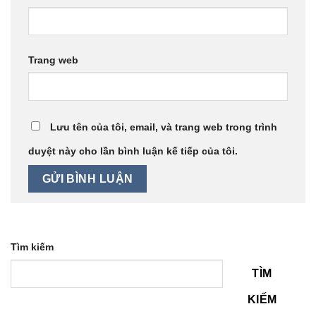
Trang web
Lưu tên của tôi, email, và trang web trong trình
duyệt này cho lần bình luận kế tiếp của tôi.
Tìm kiếm
TÌM
KIẾM