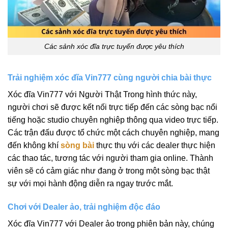
Các sảnh xóc đĩa trực tuyến được yêu thích
Trải nghiệm xóc đĩa Vin777 cùng người chia bài thực
Xóc đĩa Vin777 với Người Thật Trong hình thức này,
người chơi sẽ được kết nối trực tiếp đến các sòng bạc nổi
tiếng hoặc studio chuyên nghiệp thông qua video trực tiếp.
Các trận đấu được tổ chức một cách chuyên nghiệp, mang
đến không khí
sòng bài
thực thụ với các dealer thực hiện
các thao tác, tương tác với người tham gia online. Thành
viên sẽ có cảm giác như đang ở trong một sòng bạc thật
sự với mọi hành động diễn ra ngay trước mắt.
Chơi với Dealer ảo, trải nghiệm độc đáo
Xóc đĩa Vin777 với Dealer ảo trong phiên bản này, chúng