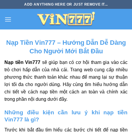
Skip
ADD ANYTHING HERE OR JUST REMOVE IT...
to
content
Nạp Tiền Vin777 – Hướng Dẫn Dễ Dàng
Cho Người Mới Bắt Đầu
Nạp tiền Vin777
sẽ giúp bạn có cơ hội tham gia vào các
trò chơi hấp dẫn của nhà cái. Trang web cung cấp nhiều
phương thức thanh toán khác nhau để mang lại sự thuận
lợi tối đa cho người dùng. Hãy cùng tìm hiểu hướng dẫn
chi tiết về cách nạp tiền một cách an toàn và chính xác
trong phần nội dung dưới đây.
Những điều kiện cần lưu ý khi nạp tiền
Vin777 là gì?
Trước khi bắt đầu tìm hiểu các bước chi tiết để nạp tiền