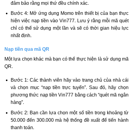
đảm bảo rằng mọi thứ đều chính xác.
Bước 4: Mở ứng dụng Momo trên thiết bị của bạn thực
hiện việc nạp tiền vào Vin777. Lưu ý rằng mỗi mã quét
chỉ có thể sử dụng một lần và sẽ có thời gian hiệu lực
nhất định.
Nạp tiền qua mã QR
Một lựa chọn khác mà bạn có thể thực hiện là sử dụng mã
QR.
Bước 1: Các thành viên hãy vào trang chủ của nhà cái
và chọn mục “nạp tiền trực tuyến”. Sau đó, hãy chọn
phương thức nạp tiền Vin777 bằng cách “quét mã ngân
hàng”.
Bước 2: Bạn cần lựa chọn một số tiền trong khoảng từ
50.000 đến 300.000 mà hệ thống đề xuất để tiến hành
thanh toán.