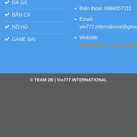
ĐÁ GÀ
Điện thoại: 0969357111
BẮN CÁ
Email:
vin777.international@gma
NỔ HŨ
Website:
GAME BÀI
https://vin777.internation
© TEAM 2B | Vin777.INTERNATIONAL