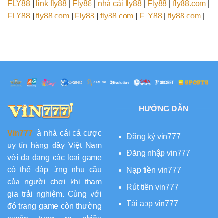
FLY88
|
link fly88
|
Fly88
|
nhà cái fly88
|
Fly88
|
fly88.com
|
FLY88
|
fly88.com
|
Fly88
|
fly88.com
|
FLY88
|
fly88.com
|
HƯỚNG DẪN
Vin777
là nhà cái cá cược
Đăng ký vin777
uy tín hàng đầy Việt Nam
Đăng nhập vin777
với đa dạng các loại game
có thể đáp ứng nhu cầu
Nạp tiền vin777
của người chơi khi tham
Rút tiền vin777
gia trải nghiệm. Cùng với
Tải app vin777
đó trang game còn thường