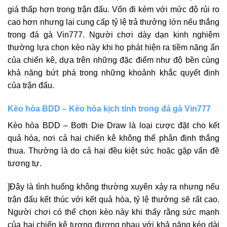
giá thấp hơn trong trận đấu. Vốn đi kèm với mức độ rủi ro
cao hơn nhưng lại cung cấp tỷ lệ trả thưởng lớn nếu thắng
trong đá gà Vin777. Người chơi dày dạn kinh nghiệm
thường lựa chọn kèo này khi họ phát hiện ra tiềm năng ẩn
của chiến kê, dựa trên những đặc điểm như độ bền cùng
khả năng bứt phá trong những khoảnh khắc quyết định
của trận đấu.
Kèo hòa BDD – Kèo hòa kịch tính trong đá gà Vin777
Kèo hòa BDD – Both Die Draw là loại cược đặt cho kết
quả hòa, nơi cả hai chiến kê không thể phân định thắng
thua. Thường là do cả hai đều kiệt sức hoặc gặp vấn đề
tương tự.
]Đây là tình huống không thường xuyên xảy ra nhưng nếu
trận đấu kết thúc với kết quả hòa, tỷ lệ thưởng sẽ rất cao.
Người chơi có thể chọn kèo này khi thấy rằng sức mạnh
của hai chiến kê tương đương nhau với khả năng kéo dài