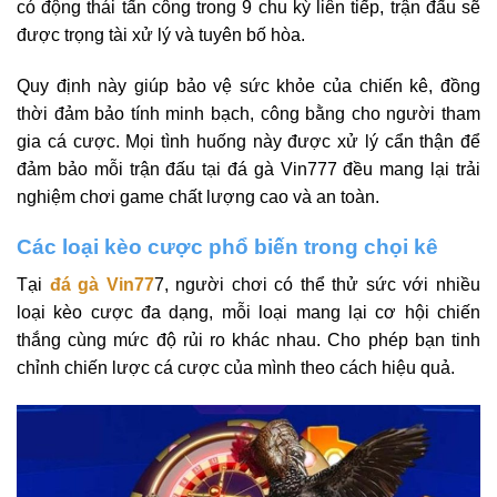
có động thái tấn công trong 9 chu kỳ liên tiếp, trận đấu sẽ
được trọng tài xử lý và tuyên bố hòa.
Quy định này giúp bảo vệ sức khỏe của chiến kê, đồng
thời đảm bảo tính minh bạch, công bằng cho người tham
gia cá cược. Mọi tình huống này được xử lý cẩn thận để
đảm bảo mỗi trận đấu tại đá gà Vin777 đều mang lại trải
nghiệm chơi game chất lượng cao và an toàn.
Các loại kèo cược phổ biến trong chọi kê
Tại
đá gà Vin77
7, người chơi có thể thử sức với nhiều
loại kèo cược đa dạng, mỗi loại mang lại cơ hội chiến
thắng cùng mức độ rủi ro khác nhau. Cho phép bạn tinh
chỉnh chiến lược cá cược của mình theo cách hiệu quả.