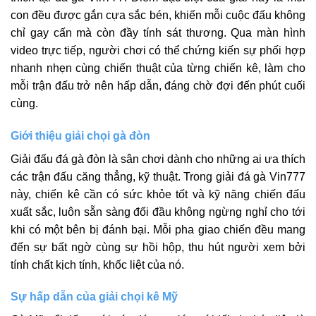
con đều được gắn cựa sắc bén, khiến mỗi cuộc đấu không
chỉ gay cấn mà còn đầy tính sát thương. Qua màn hình
video trực tiếp, người chơi có thể chứng kiến sự phối hợp
nhanh nhẹn cùng chiến thuật của từng chiến kê, làm cho
mỗi trận đấu trở nên hấp dẫn, đáng chờ đợi đến phút cuối
cùng.
Giới thiệu giải chọi gà đòn
Giải đấu đá gà đòn là sân chơi dành cho những ai ưa thích
các trận đấu căng thẳng, kỹ thuật. Trong giải đá gà Vin777
này, chiến kê cần có sức khỏe tốt và kỹ năng chiến đấu
xuất sắc, luôn sẵn sàng đối đầu không ngừng nghỉ cho tới
khi có một bên bị đánh bại. Mỗi pha giao chiến đều mang
đến sự bất ngờ cùng sự hồi hộp, thu hút người xem bởi
tính chất kịch tính, khốc liệt của nó.
Sự hấp dẫn của giải chọi kê Mỹ