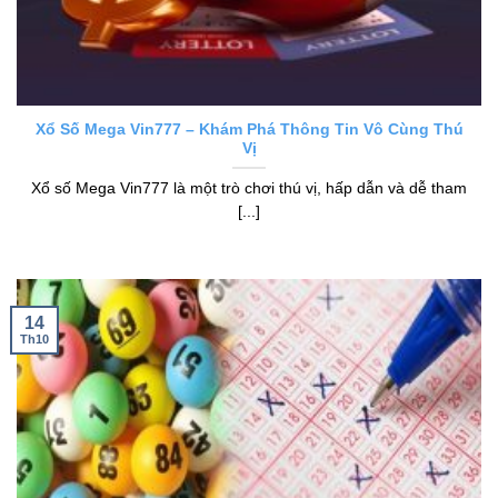
Xổ Số Mega Vin777 – Khám Phá Thông Tin Vô Cùng Thú
Vị
Xổ số Mega Vin777 là một trò chơi thú vị, hấp dẫn và dễ tham
[...]
14
Th10