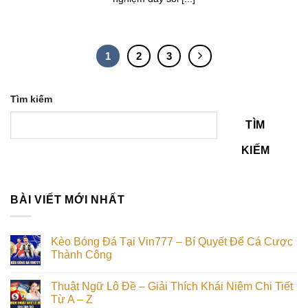
1
2
3
Tìm kiếm
TÌM
KIẾM
BÀI VIẾT MỚI NHẤT
Kèo Bóng Đá Tại Vin777 – Bí Quyết Để Cá Cược
Thành Công
Thuật Ngữ Lô Đề – Giải Thích Khái Niệm Chi Tiết
Từ A – Z