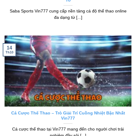
To
Saba Sports Vin777 cung cấp nền tảng cá độ thể thao online
đa dạng từ [...]
14
Th10
Cá Cược Thể Thao – Trò Giải Trí Cuồng Nhiệt Bậc Nhất
Vin777
Cá cược thể thao tại Vin777 mang đến cho người chơi trải
nghiệm đầy sôi [...]