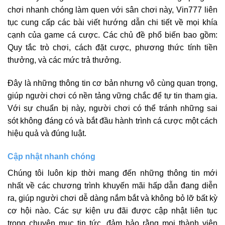
chơi nhanh chóng làm quen với sân chơi này, Vin777 liên
tục cung cấp các bài viết hướng dẫn chi tiết về mọi khía
cạnh của game cá cược. Các chủ đề phổ biến bao gồm:
Quy tắc trò chơi, cách đặt cược, phương thức tính tiền
thưởng, và các mức trả thưởng.
Đây là những thông tin cơ bản nhưng vô cùng quan trọng,
giúp người chơi có nền tảng vững chắc để tự tin tham gia.
Với sự chuẩn bị này, người chơi có thể tránh những sai
sót không đáng có và bắt đầu hành trình cá cược một cách
hiệu quả và đúng luật.
Cập nhật nhanh chóng
Chúng tôi luôn kịp thời mang đến những thông tin mới
nhất về các chương trình khuyến mãi hấp dẫn đang diễn
ra, giúp người chơi dễ dàng nắm bắt và không bỏ lỡ bất kỳ
cơ hội nào. Các sự kiện ưu đãi được cập nhật liên tục
trong chuyên mục tin tức, đảm bảo rằng mọi thành viên