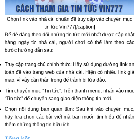
Chọn link vào nhà cái chuẩn để truy cập vào chuyên mục
tin tức Vin777[/caption]
Để dễ dàng theo dõi những tin tức mới nhất được cập nhật
hàng ngày từ nhà cái, người chơi có thể làm theo các
bước hướng dẫn sau:
Truy cập trang chủ chính thức: Hãy sử dụng đường link an
toàn để vào trang web của nhà cái. Hiện có nhiều link giả
mạo, vì vậy cần thận trọng để tránh bị lừa đảo.
Tìm chuyên mục “Tin tức”: Trên thanh menu, nhấn vào mục
“Tin tức” để chuyển sang giao diện thông tin mới.
Chọn nội dung bạn quan tâm: Sau khi vào chuyên mục,
hãy lựa chọn các bài viết mà bạn muốn tìm hiểu để nhận
thêm những thông tin hữu ích.
Tổng kết