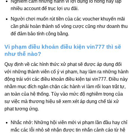
Nghiêm cấm những hành vi lợi dụng lỗ hổng hay lập
nhiều account để trục lợi ưu đãi.
Người chơi muốn rút tiền của các voucher khuyến mãi
cần phải hoàn thành số vòng cược cũng như doanh thu
để đảm bảo tính công bằng.
Vi phạm điều khoản điều kiện vin777 thì sẽ
như thế nào?
Quy định về các hình thức xử phạt sẽ được áp dụng đối
với những thành viên cố ý vi phạm, hay làm ra những hành
động trái với các điều khoản điều kiện tại vin777. Điều này
nhằm mục đích ngăn chặn các hành vi làm rối loạn trật tự,
an toàn của hệ thống. Tùy vào mức độ nghiêm trọng của
sự việc mà thương hiệu sẽ xem xét áp dụng chế tài xử
phạt tương ứng.
Nhắc nhở: Những hội viên mới vi phạm lần đầu hay chỉ
mắc các lỗi nhỏ sẽ nhận được tin nhắn cảnh cáo từ hệ