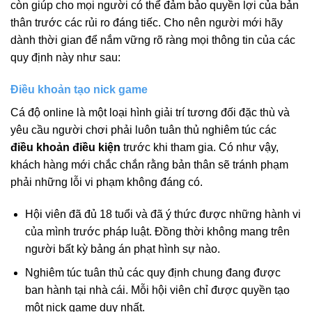
còn giúp cho mọi người có thể đảm bảo quyền lợi của bản
thân trước các rủi ro đáng tiếc. Cho nên người mới hãy
dành thời gian để nắm vững rõ ràng mọi thông tin của các
quy định này như sau:
Điều khoản tạo nick game
Cá độ online là một loại hình giải trí tương đối đặc thù và
yêu cầu người chơi phải luôn tuân thủ nghiêm túc các
điều khoản điều kiện
trước khi tham gia. Có như vậy,
khách hàng mới chắc chắn rằng bản thân sẽ tránh phạm
phải những lỗi vi phạm không đáng có.
Hội viên đã đủ 18 tuổi và đã ý thức được những hành vi
của mình trước pháp luật. Đồng thời không mang trên
người bất kỳ bảng án phạt hình sự nào.
Nghiêm túc tuân thủ các quy định chung đang được
ban hành tại nhà cái. Mỗi hội viên chỉ được quyền tạo
một nick game duy nhất.