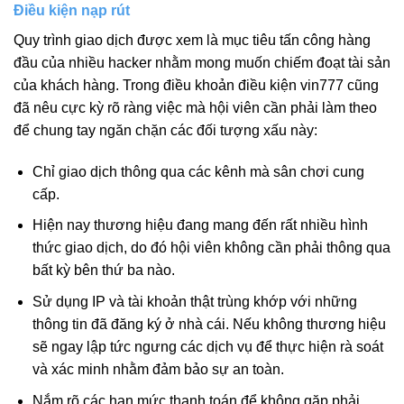
Điều kiện nạp rút
Quy trình giao dịch được xem là mục tiêu tấn công hàng
đầu của nhiều hacker nhằm mong muốn chiếm đoạt tài sản
của khách hàng. Trong điều khoản điều kiện vin777 cũng
đã nêu cực kỳ rõ ràng việc mà hội viên cần phải làm theo
để chung tay ngăn chặn các đối tượng xấu này:
Chỉ giao dịch thông qua các kênh mà sân chơi cung
cấp.
Hiện nay thương hiệu đang mang đến rất nhiều hình
thức giao dịch, do đó hội viên không cần phải thông qua
bất kỳ bên thứ ba nào.
Sử dụng IP và tài khoản thật trùng khớp với những
thông tin đã đăng ký ở nhà cái. Nếu không thương hiệu
sẽ ngay lập tức ngưng các dịch vụ để thực hiện rà soát
và xác minh nhằm đảm bảo sự an toàn.
Nắm rõ các hạn mức thanh toán để không gặp phải