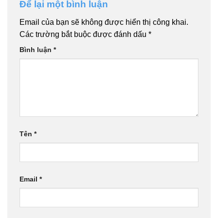
Để lại một bình luận
Email của bạn sẽ không được hiển thị công khai.
Các trường bắt buộc được đánh dấu
*
Bình luận
*
Tên
*
Email
*