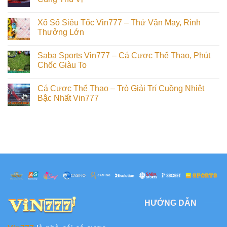
Xổ Số Siêu Tốc Vin777 – Thử Vận May, Rinh
Thưởng Lớn
Saba Sports Vin777 – Cá Cược Thể Thao, Phút
Chốc Giàu To
Cá Cược Thể Thao – Trò Giải Trí Cuồng Nhiệt
Bậc Nhất Vin777
HƯỚNG DẪN