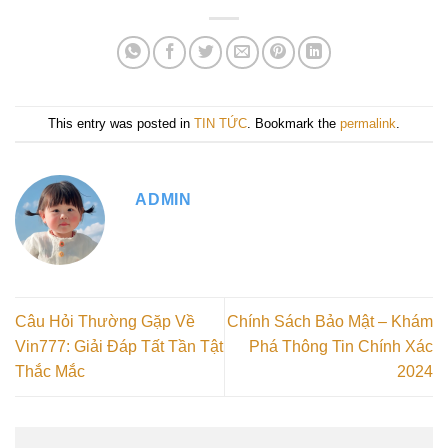
This entry was posted in
TIN TỨC
. Bookmark the
permalink
.
ADMIN
Câu Hỏi Thường Gặp Về
Chính Sách Bảo Mật – Khám
Vin777: Giải Đáp Tất Tần Tật
Phá Thông Tin Chính Xác
Thắc Mắc
2024