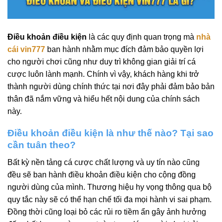
Điều khoản điều kiện
là các quy định quan trọng mà
nhà
cái vin777
ban hành nhằm mục đích đảm bảo quyền lợi
cho người chơi cũng như duy trì không gian giải trí cá
cược luôn lành mạnh. Chính vì vậy, khách hàng khi trở
thành người dùng chính thức tại nơi đây phải đảm bảo bản
thân đã nắm vững và hiểu hết nội dung của chính sách
này.
Điều khoản điều kiện là như thế nào? Tại sao
cần tuân theo?
Bất kỳ nền tảng cá cược chất lượng và uy tín nào cũng
đều sẽ ban hành điều khoản điều kiện cho cộng đồng
người dùng của mình. Thương hiệu hy vọng thông qua bộ
quy tắc này sẽ có thể hạn chế tối đa mọi hành vi sai phạm.
Đồng thời cũng loại bỏ các rủi ro tiềm ẩn gây ảnh hưởng