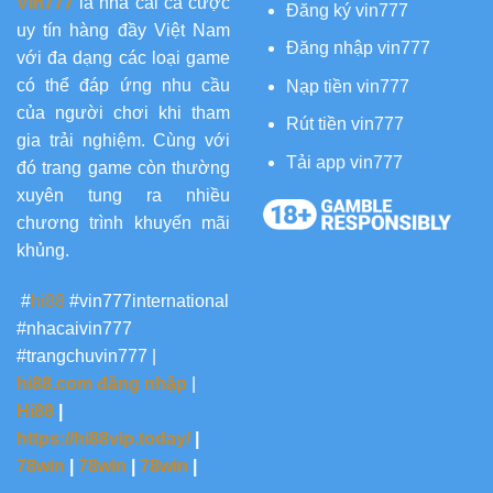
Vin777
là nhà cái cá cược
Đăng ký vin777
uy tín hàng đầy Việt Nam
Đăng nhập vin777
với đa dạng các loại game
có thể đáp ứng nhu cầu
Nạp tiền vin777
của người chơi khi tham
Rút tiền vin777
gia trải nghiệm. Cùng với
Tải app vin777
đó trang game còn thường
xuyên tung ra nhiều
chương trình khuyến mãi
khủng.
#
hi88
#vin777international
#nhacaivin777
#trangchuvin777 |
hi88.com đăng nhập
|
Hi88
|
https://hi88vip.today/
|
78win
|
78win
|
78win
|