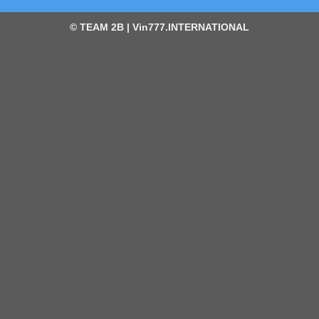
© TEAM 2B | Vin777.INTERNATIONAL